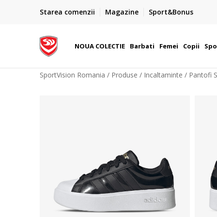
PLATA CU CARDUL
Starea comenzii
Magazine
Sport&Bonus
Plateste cu cardul in siguranta prin WSPay - Visa, Master
 Lei
Maestro
NOUA COLECTIE
Barbati
Femei
Copii
Spo
SportVision Romania
Produse
Incaltaminte
Pantofi 