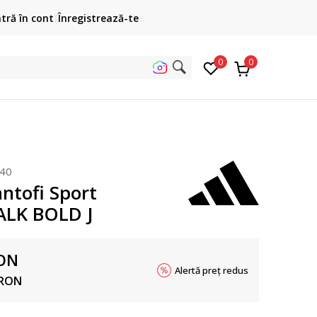
Cumpără acum, plateste mai târziu
ntră în cont
Înregistrează-te
3 rate fără dobândă fără card de credit cu Klarna
pen
0
0
uta
40
ntofi Sport
ALK BOLD J
ON
Alertă preț redus
RON