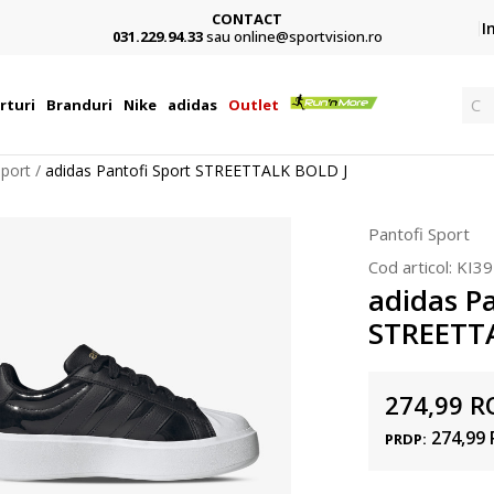
CONTACT
Card,
I
031.229.94.33
sau online@sportvision.ro
Ca
rturi
Branduri
Nike
adidas
Outlet
Sport
adidas Pantofi Sport STREETTALK BOLD J
Pantofi Sport
Cod articol:
KI39
adidas Pa
STREETT
274,99
R
274,99
PRDP: