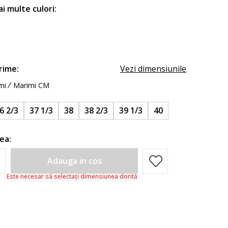
ai multe culori:
rime:
Vezi dimensiunile
mi
Marimi CM
6 2/3
37 1/3
38
38 2/3
39 1/3
40
ea:
Adauga in cos
Este necesar să selectați dimensiunea dorită