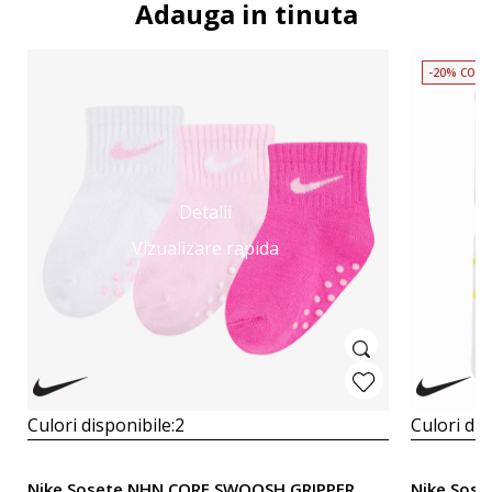
Adauga in tinuta
-20% COD 
Detalii
Vizualizare rapida
Culori disponibile:
2
Culori dis
Nike Sosete NHN CORE SWOOSH GRIPPER
Nike Sose