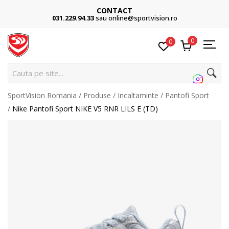
CONTACT
031.229.94.33
sau online@sportvision.ro
0
0
C
SportVision Romania
Produse
Incaltaminte
Pantofi Sport
Nike Pantofi Sport NIKE V5 RNR LILS E (TD)