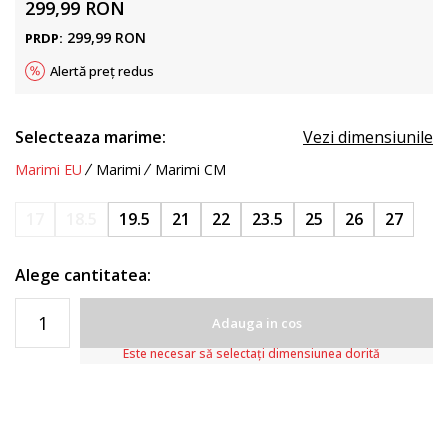
299,99
RON
299,99
RON
PRDP:
Alertă preț redus
Selecteaza marime:
Vezi dimensiunile
Marimi EU
Marimi
Marimi CM
17
18.5
19.5
21
22
23.5
25
26
27
Alege cantitatea:
Adauga in cos
Este necesar să selectați dimensiunea dorită