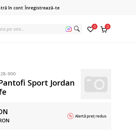
Cumpără acum, plateste mai târziu
ntră în cont
Înregistrează-te
3 rate fără dobândă fără card de credit cu Klarna
pen
0
0
ut
028-900
antofi Sport Jordan
fe
ON
Alertă preț redus
RON