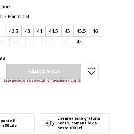
rime:
mi
Marimi CM
1
42.5
43
44
44.5
45
45.5
46
8.5
49.5
50.5
51.5
52.5
42
ea:
Adauga in cos
Este necesar să selectați dimensiunea dorită
Livrarea este gratuită
poate fi
pentru comenzile de
in 30 zile
peste 400 Lei