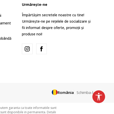
Urmărește-ne
Împărtășim secretele noastre cu tine!
i
Urmărește-ne pe rețelele de socializare și
lament
fii informat despre oferte, promoții și
produse noi!
dobândă
România
Schimba-l
putem garanta ca toate informatiile sunt
 sunt disponibile in permanenta. Detalii