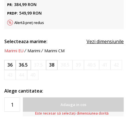
384,99
RON
PR:
549,99
RON
PRDP:
Alertă preț redus
Selecteaza marime:
Vezi dimensiunile
Marimi EU
Marimi
Marimi CM
36
36.5
37.5
38
38.5
39
40.5
41
42
43
44
40
Alege cantitatea:
Adauga in cos
Este necesar să selectați dimensiunea dorită