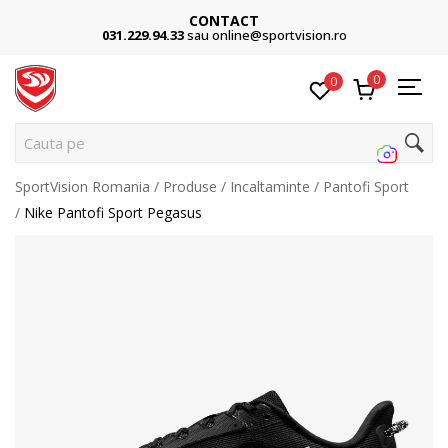
CONTACT
031.229.94.33
sau online@sportvision.ro
0
0
Cauta pe s
SportVision Romania
Produse
Incaltaminte
Pantofi Sport
Nike Pantofi Sport Pegasus