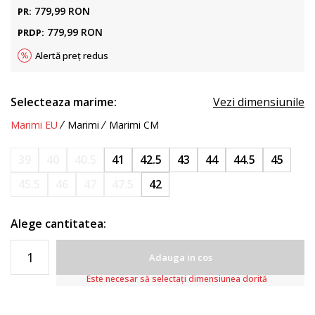
779,99
RON
PR:
779,99
RON
PRDP:
Alertă preț redus
Selecteaza marime:
Vezi dimensiunile
Marimi EU
Marimi
Marimi CM
39
40
40.5
41
42.5
43
44
44.5
45
45.5
46
47
47.5
42
Alege cantitatea:
Adauga in cos
Este necesar să selectați dimensiunea dorită