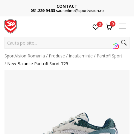
CONTACT
031.229.94.33
sau online@sportvision.ro
0
0
Cauta pe site...
SportVision Romania
Produse
Incaltaminte
Pantofi Sport
New Balance Pantofi Sport 725