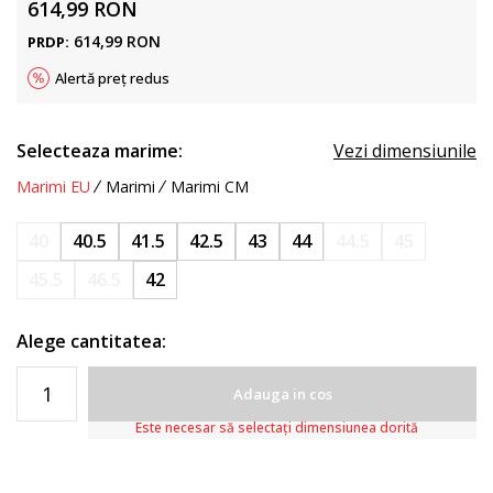
614,99
RON
614,99
RON
PRDP:
Alertă preț redus
Selecteaza marime:
Vezi dimensiunile
Marimi EU
Marimi
Marimi CM
40
40.5
41.5
42.5
43
44
44.5
45
45.5
46.5
42
Alege cantitatea:
Adauga in cos
Este necesar să selectați dimensiunea dorită