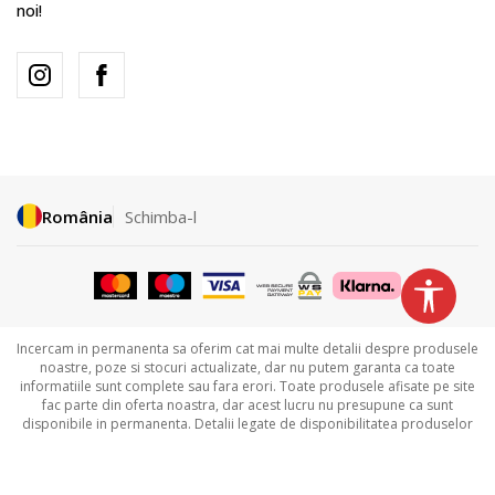
noi!
România
Schimba-l
Incercam in permanenta sa oferim cat mai multe detalii despre produsele
noastre, poze si stocuri actualizate, dar nu putem garanta ca toate
informatiile sunt complete sau fara erori. Toate produsele afisate pe site
fac parte din oferta noastra, dar acest lucru nu presupune ca sunt
disponibile in permanenta. Detalii legate de disponibilitatea produselor
puteti obtine contactandu-ne la
031.229.94.33 sau
031.606.00.35.
©2026
www.sportvision.ro
,
NB SOFT
. Toate drepturile rezervate.