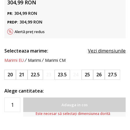
304,99
RON
304,99
RON
PR:
304,99
RON
PRDP:
Alertă preț redus
Selecteaza marime:
Vezi dimensiunile
Marimi EU
Marimi
Marimi CM
20
21
22.5
23
23.5
24
25
26
27.5
Alege cantitatea:
Adauga in cos
Este necesar să selectați dimensiunea dorită