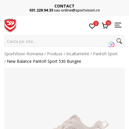
CONTACT
031.229.94.33
sau online@sportvision.ro
0
0
Cauta pe site...
SportVision Romania
Produse
Incaltaminte
Pantofi Sport
New Balance Pantofi Sport 530 Bungee