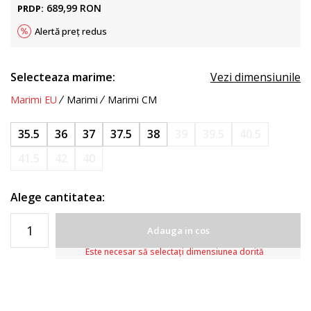
689,99
RON
PRDP:
Alertă preț redus
Selecteaza marime:
Vezi dimensiunile
Marimi EU
Marimi
Marimi CM
35.5
36
37
37.5
38
39
39.5
40.5
41.5
42
40
Alege cantitatea:
Adauga in cos
Este necesar să selectați dimensiunea dorită