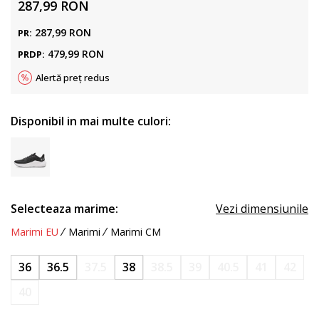
287,99
RON
287,99
RON
PR:
479,99
RON
PRDP:
Alertă preț redus
Disponibil in mai multe culori:
Selecteaza marime:
Vezi dimensiunile
Marimi EU
Marimi
Marimi CM
36
36.5
37.5
38
38.5
39
40.5
41
42
40