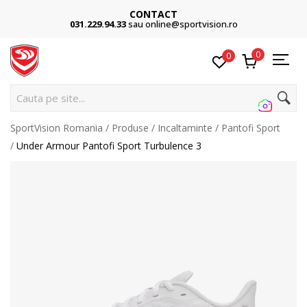
CONTACT
031.229.94.33
sau online@sportvision.ro
0
0
Cauta pe site...
SportVision Romania
Produse
Incaltaminte
Pantofi Sport
Under Armour Pantofi Sport Turbulence 3