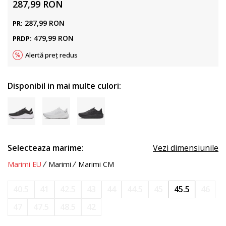
287,99
RON
287,99
RON
PR:
479,99
RON
PRDP:
Alertă preț redus
Disponibil in mai multe culori:
Selecteaza marime:
Vezi dimensiunile
Marimi EU
Marimi
Marimi CM
40.5
41
42.5
43
44
44.5
45
45.5
46
47
47.5
48.5
42