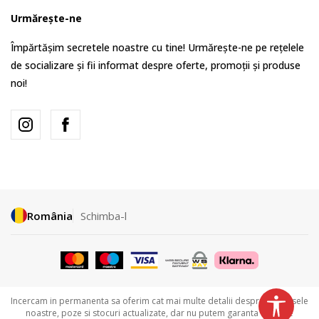
Urmărește-ne
Împărtășim secretele noastre cu tine! Urmărește-ne pe rețelele
de socializare și fii informat despre oferte, promoții și produse
noi!
România
Schimba-l
Incercam in permanenta sa oferim cat mai multe detalii despre produsele
noastre, poze si stocuri actualizate, dar nu putem garanta ca toate