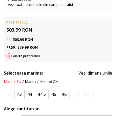
vezi toate produsele din campanie
aici
PRET SPECIAL
503,99
RON
503,99
RON
PR:
839,99
RON
PRDP:
Alertă preț redus
Selecteaza marime:
Vezi dimensiunile
Marimi EU
Marimi
Marimi CM
42
43
44
44.5
45
46
47
42.5
Alege cantitatea: