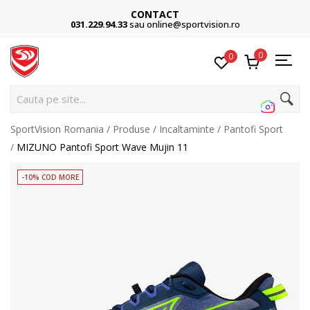
CONTACT
031.229.94.33
sau online@sportvision.ro
0
0
Cauta pe site...
SportVision Romania
Produse
Incaltaminte
Pantofi Sport
MIZUNO Pantofi Sport Wave Mujin 11
-10% COD MORE