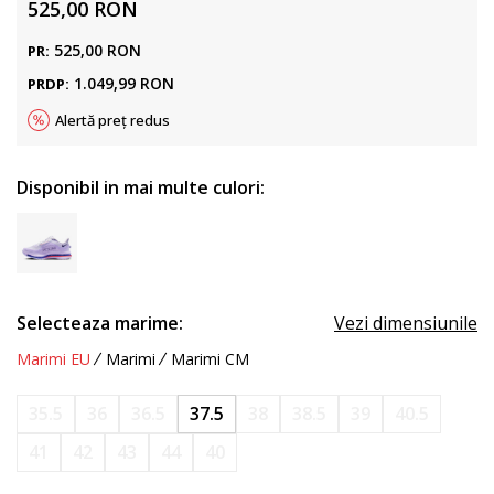
525,00
RON
525,00
RON
PR:
1.049,99
RON
PRDP:
Alertă preț redus
Disponibil in mai multe culori:
Selecteaza marime:
Vezi dimensiunile
Marimi EU
Marimi
Marimi CM
35.5
36
36.5
37.5
38
38.5
39
40.5
41
42
43
44
40