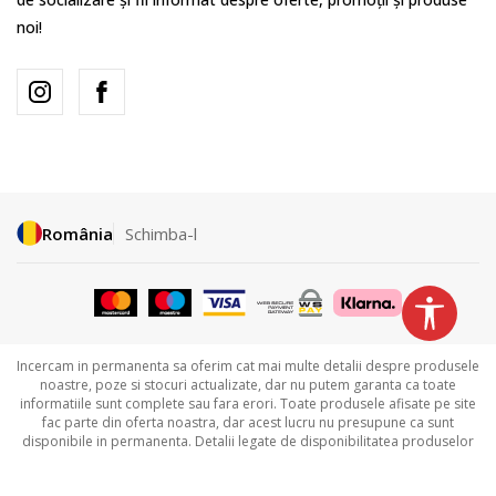
noi!
România
Schimba-l
Incercam in permanenta sa oferim cat mai multe detalii despre produsele
noastre, poze si stocuri actualizate, dar nu putem garanta ca toate
informatiile sunt complete sau fara erori. Toate produsele afisate pe site
fac parte din oferta noastra, dar acest lucru nu presupune ca sunt
disponibile in permanenta. Detalii legate de disponibilitatea produselor
puteti obtine contactandu-ne la
031.229.94.33 sau
031.606.00.35.
©2026
www.sportvision.ro
,
NB SOFT
. Toate drepturile rezervate.