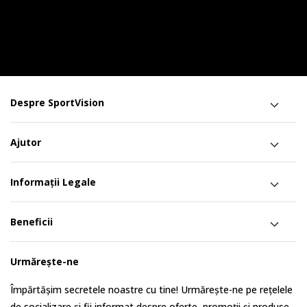
Despre SportVision
Ajutor
Informații Legale
Beneficii
Urmărește-ne
Împărtășim secretele noastre cu tine! Urmărește-ne pe rețelele
de socializare și fii informat despre oferte, promoții și produse