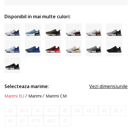
Disponibil in mai multe culori:
Selecteaza marime:
Vezi dimensiunile
Marimi EU
Marimi
Marimi CM
40
40.5
41
42.5
43
44
44.5
45
45.5
46
47
47.5
48.5
42