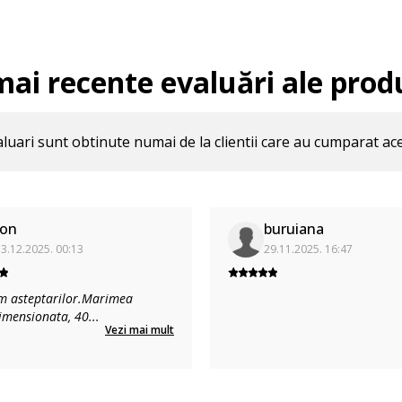
mai recente evaluări ale prod
luari sunt obtinute numai de la clientii care au cumparat ac
Ion
buruiana
3.12.2025. 00:13
29.11.2025. 16:47
m asteptarilor.Marimea
imensionata, 40
...
Vezi mai mult