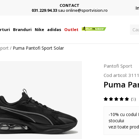
CONTACT
Card,
I
031.229.94.33
sau online@sportvision.ro
Ca
rturi
Branduri
Nike
adidas
Outlet
Sport
Puma Pantofi Sport Solar
Pantofi Sport
Cod articol:
311
Puma Pan
5
-10% cu codul 
stocului
vezi toate pro