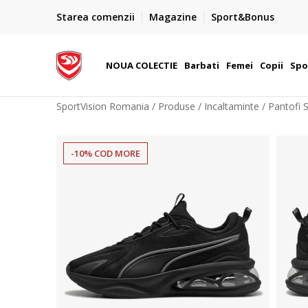
PLATA CU CARDUL
Starea comenzii
Magazine
Sport&Bonus
Plateste cu cardul in siguranta prin WSPay - Visa, Master
 Lei
Maestro
NOUA COLECTIE
Barbati
Femei
Copii
Spo
SportVision Romania
Produse
Incaltaminte
Pantofi 
-10% COD MORE