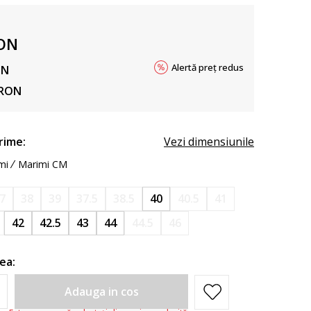
ON
Alertă preț redus
ON
RON
rime:
Vezi dimensiunile
mi
Marimi CM
7
38
39
37.5
38.5
40
40.5
41
42
42.5
43
44
44.5
46
ea:
Adauga in cos