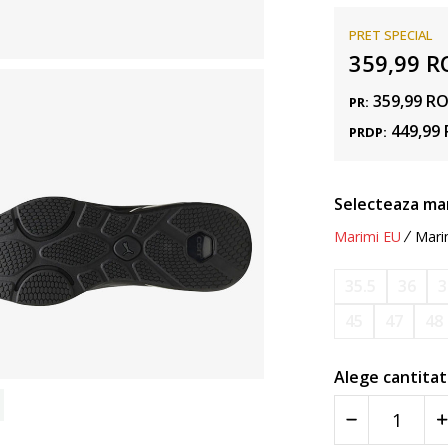
PRET SPECIAL
359,99
R
359,99
R
PR:
449,99
PRDP:
Selecteaza ma
Marimi EU
Mari
35.5
36
3
45
47
48
Alege cantitat