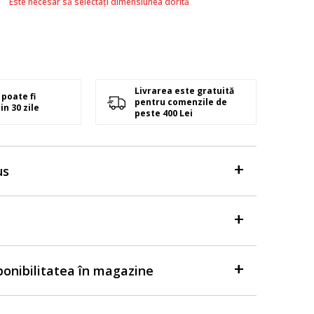
Este necesar să selectați dimensiunea dorită
Livrarea este gratuită
poate fi
pentru comenzile de
in 30 zile
peste 400 Lei
us
sponibilitatea în magazine