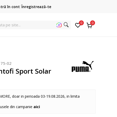
Cumpără acum, plateste mai târziu
ntră în cont
Înregistrează-te
3 rate fără dobândă fără card de credit cu Klarna
pen
0
0
uta
175-02
tofi Sport Solar
MORE, doar in perioada 03-19.08.2026, in limita
dusele din campanie
aici