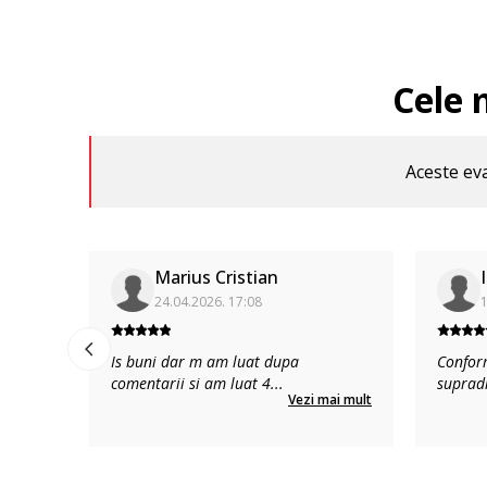
Cele 
Aceste eva
Marius Cristian
24.04.2026. 17:08
1
Is buni dar m am luat dupa
Confor
comentarii si am luat 4
...
suprad
Vezi mai mult