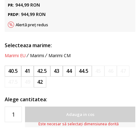
944,99
RON
PR:
944,99
RON
PRDP:
Alertă preț redus
Selecteaza marime:
Marimi EU
Marimi
Marimi CM
40.5
41
42.5
43
44
44.5
45
46
47
47.5
49
42
Alege cantitatea:
Adauga in cos
Este necesar să selectați dimensiunea dorită