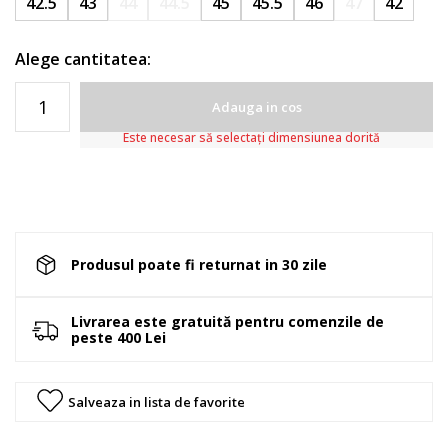
42.5
43
44
44.5
45
45.5
46
47
42
Alege cantitatea:
Adauga in cos
Este necesar să selectați dimensiunea dorită
Produsul poate fi returnat in 30 zile
Livrarea este gratuită pentru comenzile de
peste 400 Lei
Salveaza in lista de favorite