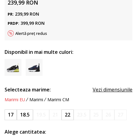
239,99
RON
239,99
RON
PR:
399,99
RON
PRDP:
Alertă preț redus
Disponibil in mai multe culori:
Selecteaza marime:
Vezi dimensiunile
Marimi EU
Marimi
Marimi CM
17
18.5
19.5
21
22
23.5
25
26
27
Alege cantitatea: