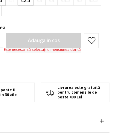
.5
41
42.5
43
44
44.5
45
45.5
ea:
Adauga in cos
Este necesar să selectați dimensiunea dorită
Livrarea este gratuită
poate fi
pentru comenzile de
in 30 zile
peste 400 Lei