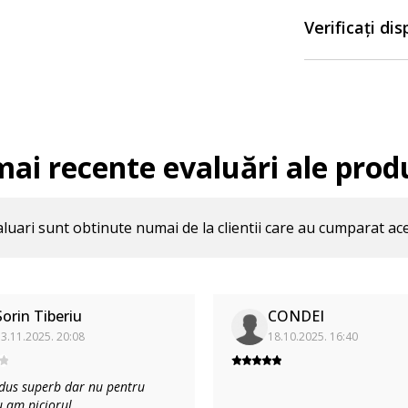
Verificați di
mai recente evaluări ale prod
luari sunt obtinute numai de la clientii care au cumparat ac
Sorin Tiberiu
CONDEI
3.11.2025. 20:08
18.10.2025. 16:40
dus superb dar nu pentru
u am piciorul
...