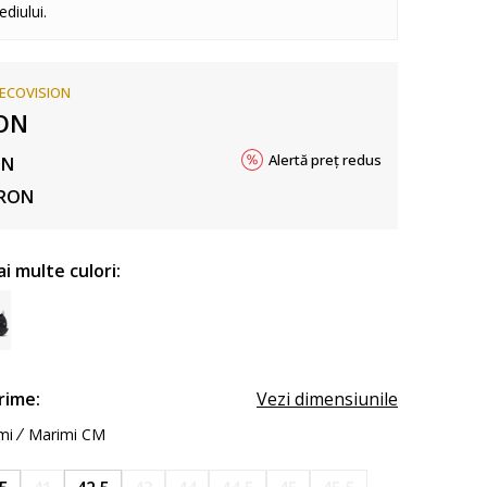
diului.
ECOVISION
ON
Alertă preț redus
ON
RON
ai multe culori:
rime:
Vezi dimensiunile
mi
Marimi CM