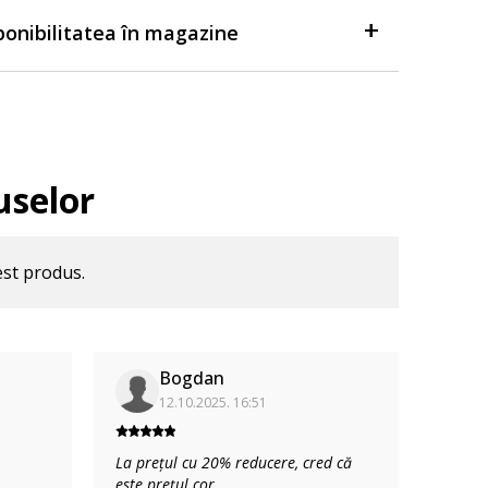
sponibilitatea în magazine
uselor
est produs.
Bogdan
12.10.2025. 16:51
La prețul cu 20% reducere, cred că
este prețul cor
...