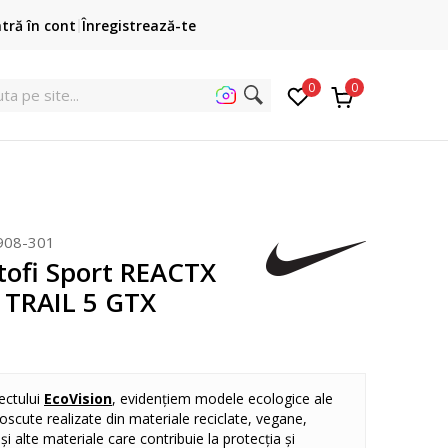
Cumpără acum, plateste mai târziu
ntră în cont
Înregistrează-te
3 rate fără dobândă fără card de credit cu Klarna
pen
0
0
ut
908-301
tofi Sport REACTX
TRAIL 5 GTX
ectului
EcoVision
, evidențiem modele ecologice ale
oscute realizate din materiale reciclate, vegane,
și alte materiale care contribuie la protecția și