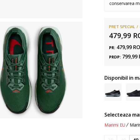
conservarea me
PRET SPECIAL
479,99
R
479,99
R
PR:
799,99
PRDP:
Disponibil in m
Selecteaza ma
Marimi EU
Mari