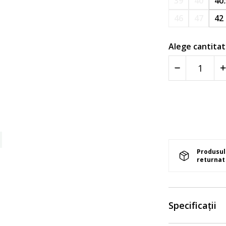
39
40
40
46
47
42
Alege cantitat
Produsul 
returnat 
Specificații