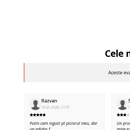
Cele 
Aceste eva
Razvan
18.01.2026. 17:31
1
Putin cam ingust pt piciorul meu, dar
Un pro
un adidas f
...
mine,e