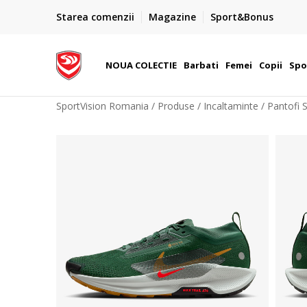
PLATA CU CARDUL
Starea comenzii
Magazine
Sport&Bonus
Plateste cu cardul in siguranta prin WSPay - Visa, Master
 Lei
Maestro
NOUA COLECTIE
Barbati
Femei
Copii
Spo
SportVision Romania
Produse
Incaltaminte
Pantofi 