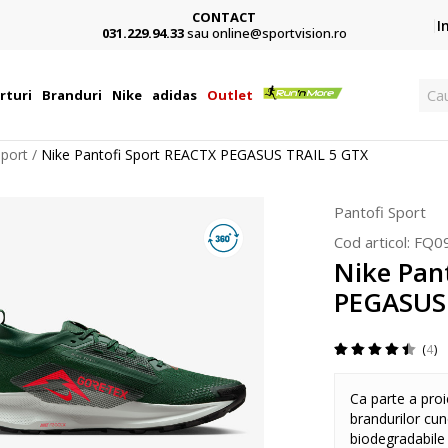
CONTACT
Card,
I
031.229.94.33
sau online@sportvision.ro
Ca
rturi
Branduri
Nike
adidas
Outlet
Sport
Nike Pantofi Sport REACTX PEGASUS TRAIL 5 GTX
Pantofi Sport
Cod articol:
FQ0
Nike Pan
PEGASUS 
4
Ca parte a proi
brandurilor cun
biodegradabile 