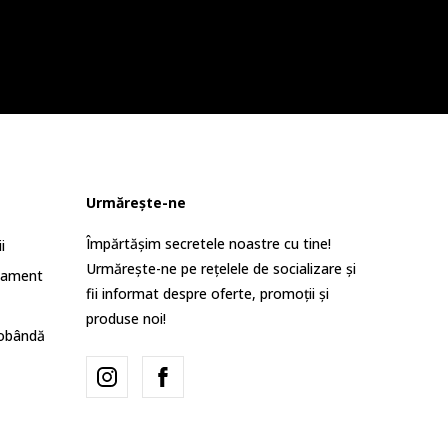
Urmărește-ne
Împărtășim secretele noastre cu tine!
i
Urmărește-ne pe rețelele de socializare și
lament
fii informat despre oferte, promoții și
produse noi!
dobândă