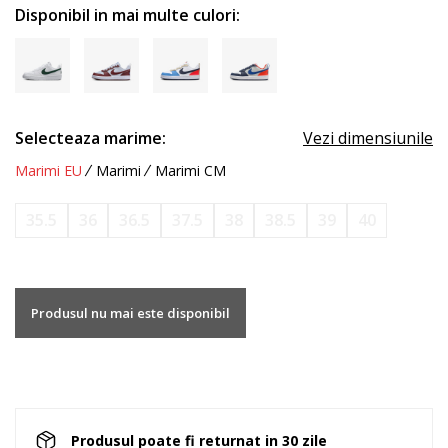
Disponibil in mai multe culori:
Selecteaza marime:
Vezi dimensiunile
Marimi EU
Marimi
Marimi CM
35.5
36
36.5
37.5
38
38.5
39
40
Produsul nu mai este disponibil
Produsul poate fi returnat in 30 zile