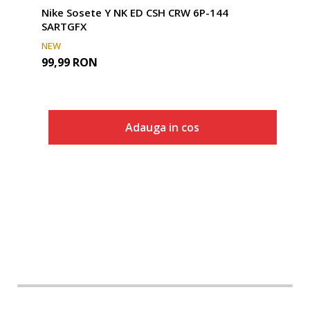
Nike Sosete Y NK ED CSH CRW 6P-144
SARTGFX
NEW
99,99
RON
Adauga in cos
Marime
Adauga in cos
S
M