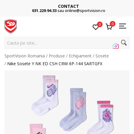
CONTACT
031.229.94.33
sau online@sportvision.ro
0
0
Cauta pe site...
SportVision Romania
Produse
Echipament
Sosete
Nike Sosete Y NK ED CSH CRW 6P-144 SARTGFX