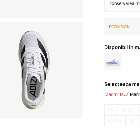
conservarea me
ECOVISION
Disponibil in m
Selecteaza ma
Marimi EU
Mari
36
36 2/3
41 1/3
42