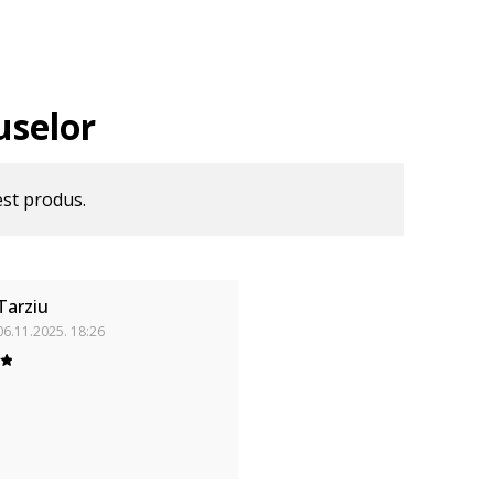
uselor
est produs.
Tarziu
06.11.2025. 18:26