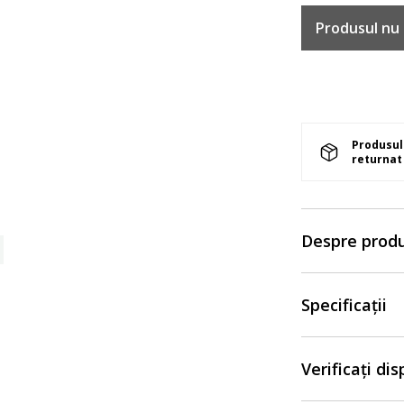
Produsul nu 
Produsul 
returnat 
Despre prod
Specificații
Verificați di