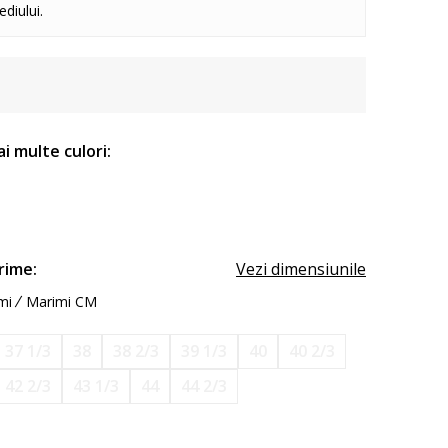
diului.
ai multe culori:
rime:
Vezi dimensiunile
mi
Marimi CM
37 1/3
38
38 2/3
39 1/3
40
40 2/3
42 2/3
43 1/3
44
44 2/3