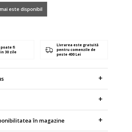
mai este disponibil
Livrarea este gratuită
poate fi
pentru comenzile de
in 30 zile
peste 400 Lei
us
sponibilitatea în magazine