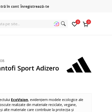
Cumpără acum, plateste mai târziu
ntră în cont
Înregistrează-te
3 rate fără dobândă fără card de credit cu Klarna
pen
0
0
uta
208
ntofi Sport Adizero
ectului
EcoVision
, evidențiem modele ecologice ale
oscute realizate din materiale reciclate, vegane,
și alte materiale care contribuie la protecția și