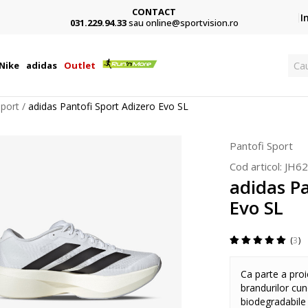
CONTACT
Card,
I
031.229.94.33
sau online@sportvision.ro
Ca
Nike
adidas
Outlet
Sport
adidas Pantofi Sport Adizero Evo SL
Pantofi Sport
Cod articol:
JH6
adidas Pa
Evo SL
3
Ca parte a proi
brandurilor cun
biodegradabile 