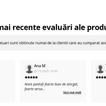
mai recente evaluări ale prod
luari sunt obtinute numai de la clientii care au cumparat ac
Ana M
02.12.2025. 16:30
Niste pantofi foarte buni de alergat,
foarte versa
...
Vezi mai mult