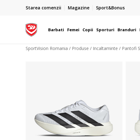
PLATA CU CARDUL
Starea comenzii
Magazine
Sport&Bonus
Plateste cu cardul in siguranta prin WSPay - Visa, Master
 Lei
Maestro
Barbati
Femei
Copii
Sporturi
Branduri
SportVision Romania
Produse
Incaltaminte
Pantofi 