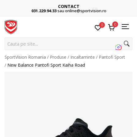
CONTACT
031.229.94.33
sau online@sportvision.ro
0
0
Cauta pe site...
SportVision Romania
Produse
Incaltaminte
Pantofi Sport
New Balance Pantofi Sport Kaiha Road