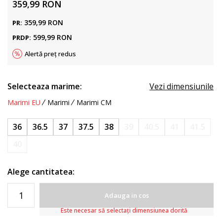
359,99
RON
359,99
RON
PR:
599,99
RON
PRDP:
Alertă preț redus
Selecteaza marime:
Vezi dimensiunile
Marimi EU
Marimi
Marimi CM
36
36.5
37
37.5
38
39
40.5
41
41.5
40
Alege cantitatea:
Adauga in cos
Este necesar să selectați dimensiunea dorită