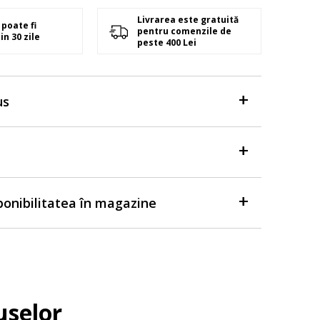
Livrarea este gratuită
poate fi
pentru comenzile de
in 30 zile
peste 400 Lei
us
sponibilitatea în magazine
uselor