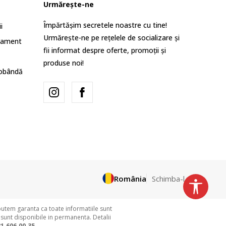
Urmărește-ne
Împărtășim secretele noastre cu tine!
i
Urmărește-ne pe rețelele de socializare și
lament
fii informat despre oferte, promoții și
produse noi!
dobândă
România
Schimba-l
putem garanta ca toate informatiile sunt
 sunt disponibile in permanenta. Detalii
1.606.00.35.