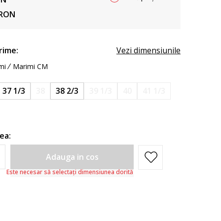
RON
rime:
Vezi dimensiunile
mi
Marimi CM
37 1/3
38
38 2/3
39 1/3
40
41 1/3
ea:
Adauga in cos
Este necesar să selectați dimensiunea dorită