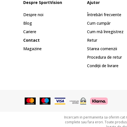
Despre SportVision
Ajutor
Despre noi
Întrebări frecvente
Blog
Cum cumpăr
Cariere
Cum mă înregistrez
Contact
Retur
Magazine
Starea comenzii
Procedura de retur
Condiții de livrare
Incercam in permanenta sa oferim cat ma
complete sau fara erori. Toate produsel
legate de di