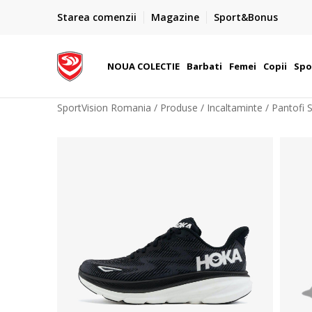
PLATA CU CARDUL
Starea comenzii
Magazine
Sport&Bonus
Plateste cu cardul in siguranta prin WSPay - Visa, Master
 Lei
Maestro
NOUA COLECTIE
Barbati
Femei
Copii
Spo
SportVision Romania
Produse
Incaltaminte
Pantofi 