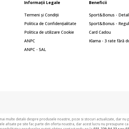
Informații Legale
Beneficii
Termeni și Condiții
Sport&Bonus - Detali
Politica de Confidențialitate
Sport&Bonus - Regu
Politica de utilizare Cookie
Card Cadou
ANPC
Klarna - 3 rate fără 
ANPC - SAL
i multe detalii despre produsele noastre, poze si stocuri actualizate, dar nu 
e afisate pe site fac parte din oferta noastra, dar acest lucru nu presupune ca
sponibilitatea produselor puteti obtine contactandu-ne la
031.229.94.33 sau
03