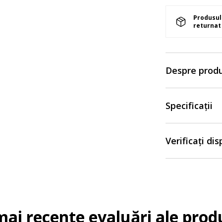
Produsul 
returnat 
Despre prod
Specificații
Verificați di
mai recente evaluări ale prod