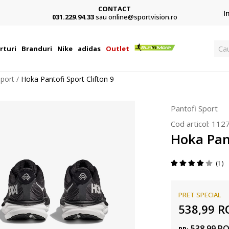
CONTACT
Card,
I
031.229.94.33
sau online@sportvision.ro
Ca
rturi
Branduri
Nike
adidas
Outlet
Sport
Hoka Pantofi Sport Clifton 9
Pantofi Sport
Cod articol:
112
Hoka Pant
1
PRET SPECIAL
538,99
R
538,99
R