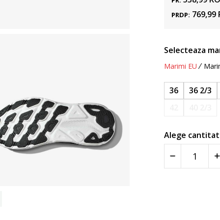
PR:
769,99
PRDP:
Selecteaza ma
Marimi EU
Mari
36
36 2/3
42
40 2/3
Alege cantitat