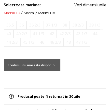
Selecteaza marime:
Vezi dimensiunile
Marimi EU
Marimi
Marimi CM
35.5
36
36 2/3
37 1/3
38
38 2/3
39 1/3
40
40 2/3
41 1/3
42
42 2/3
43 1/3
44
44 2/3
45 1/3
46
46 2/3
48
47 1/3
Produsul nu mai este disponibil
Produsul poate fi returnat in 30 zile