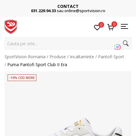
CONTACT
031.229.94.33
sau online@sportvision.ro
0
0
C
SportVision Romania
Produse
Incaltaminte
Pantofi Sport
Puma Pantofi Sport Club II Era
-10% COD MORE