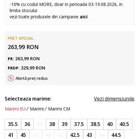
-10% cu codul MORE, doar in perioada 03-19.08.2026, in
limita stocului
vezi toate produsele din campanie
aici
PRET SPECIAL
263,99
RON
263,99
RON
PR:
329,99
RON
PRDP:
Alertă preț redus
Selecteaza marime:
Vezi dimensiunile
Marimi EU
Marimi
Marimi CM
35.5
36
37
38
39
37.5
38.5
40
40.5
41
45
47
48
42
42.5
43
44
44.5