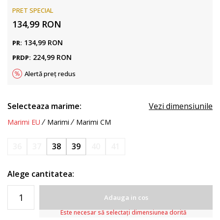
PRET SPECIAL
134,99
RON
134,99
RON
PR:
224,99
RON
PRDP:
Alertă preț redus
Selecteaza marime:
Vezi dimensiunile
Marimi EU
Marimi
Marimi CM
36
37
38
39
40
41
Alege cantitatea:
Adauga in cos
Este necesar să selectați dimensiunea dorită