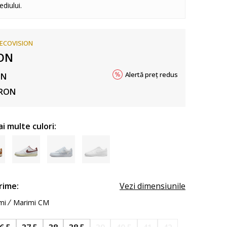
diului.
ECOVISION
ON
Alertă preț redus
ON
RON
ai multe culori:
rime:
Vezi dimensiunile
mi
Marimi CM