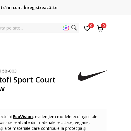
Cumpără acum, plateste mai târziu
ntră în cont
Înregistrează-te
3 rate fără dobândă fără card de credit cu Klarna
pen
0
0
uta pe
158-003
ofi Sport Court
ow
ectului
EcoVision
, evidențiem modele ecologice ale
oscute realizate din materiale reciclate, vegane,
și alte materiale care contribuie la protecția și