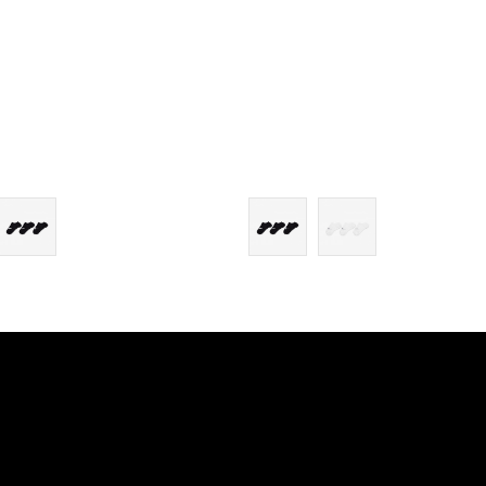
M
M
L
L
XL
XL