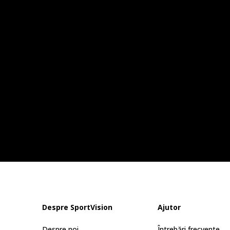
Despre SportVision
Ajutor
Despre noi
Întrebări frecvente