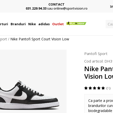
CONTACT
Card,
I
031.229.94.33
sau online@sportvision.ro
Ca
rturi
Branduri
Nike
adidas
Outlet
Sport
Nike Pantofi Sport Court Vision Low
Pantofi Sport
Cod articol:
DH3
Nike Pant
Vision L
1
Ca parte a proi
brandurilor cun
biodegradabile 