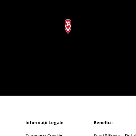
Informații Legale
Beneficii
Termeni și Condiții
Sport&Bonus - Detali