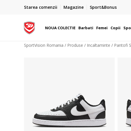
PLATA CU CARDUL
Starea comenzii
Magazine
Sport&Bonus
Plateste cu cardul in siguranta prin WSPay - Visa, Master
 Lei
Maestro
NOUA COLECTIE
Barbati
Femei
Copii
Spo
SportVision Romania
Produse
Incaltaminte
Pantofi 