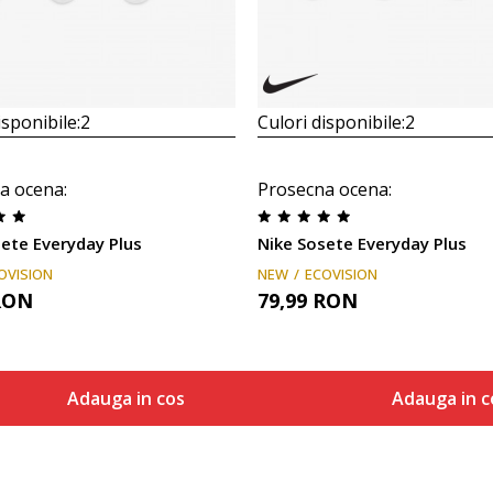
isponibile:
2
Culori disponibile:
2
a ocena
:
Prosecna ocena
:
ete Everyday Plus
Nike Sosete Everyday Plus
OVISION
NEW
ECOVISION
RON
79,99
RON
Adauga in cos
Adauga in c
Marime
Marime
Adauga in cos
Adaug
S
S