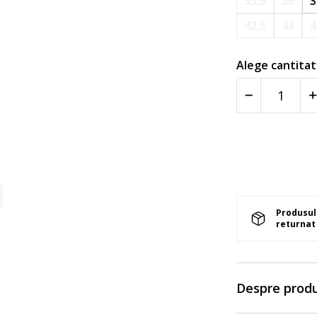
35.5
36
3
42.5
43
4
Alege cantitat
Produsul 
returnat 
Despre prod