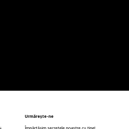
Urmărește-ne
Împărtășim secretele noastre cu tine!
i