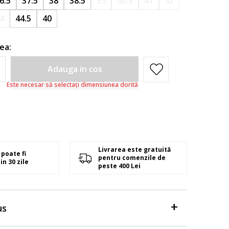
6.5
37.5
38
38.5
39
40.5
41
42
4
44.5
40
ea:
Adauga in cos
Este necesar să selectați dimensiunea dorită
Livrarea este gratuită
poate fi
pentru comenzile de
in 30 zile
peste 400 Lei
us