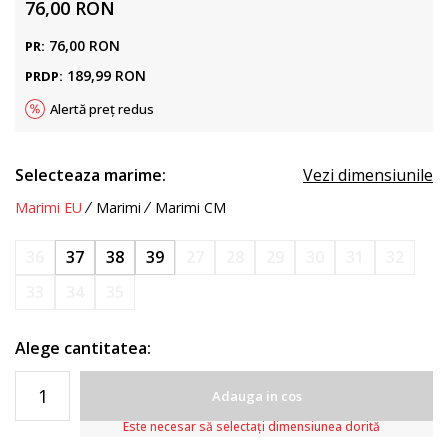
76,00
RON
76,00
RON
PR:
189,99
RON
PRDP:
Alertă preț redus
Selecteaza marime:
Vezi dimensiunile
Marimi EU
Marimi
Marimi CM
36
37
38
39
27
28
29
30
31
32
33
34
35
Alege cantitatea:
Adauga in cos
Este necesar să selectați dimensiunea dorită