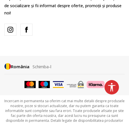
de socializare și fii informat despre oferte, promoții și produse
noi!
România
Schimba-l
Incercam in permanenta sa oferim cat mai multe detalii despre produsele
noastre, poze si stocuri actualizate, dar nu putem garanta ca toate
informatiile sunt complete sau fara erori. Toate produsele afisate pe site
fac parte din oferta noastra, dar acest lucru nu presupune ca sunt
disponibile in permanenta. Detalii legate de disponibilitatea produselor
puteti obtine contactandu-ne la
031.229.94.33 sau
031.606.00.35.