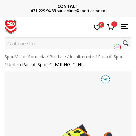
CONTACT
031.229.94.33
sau online@sportvision.ro
0
0
Cauta pe site...
SportVision Romania
Produse
Incaltaminte
Pantofi Sport
Umbro Pantofi Sport CLEARING IC JNR