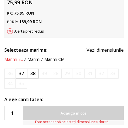
75,99
RON
75,99
RON
PR:
189,99
RON
PRDP:
Alertă preț redus
Selecteaza marime:
Vezi dimensiunile
Marimi EU
Marimi
Marimi CM
36
37
38
39
28
29
30
31
32
33
34
35
Alege cantitatea:
Adauga in cos
Este necesar să selectați dimensiunea dorită