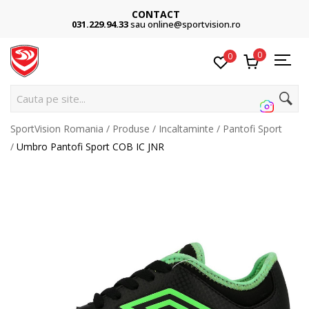
CONTACT
031.229.94.33
sau online@sportvision.ro
0
0
Cauta pe site...
SportVision Romania
Produse
Incaltaminte
Pantofi Sport
Umbro Pantofi Sport COB IC JNR