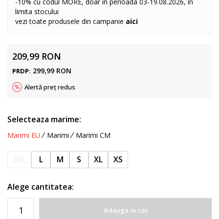
-10% cu codul MORE, doar in perioada 03-19.08.2026, in
limita stocului
vezi toate produsele din campanie
aici
209,99
RON
299,99
RON
PRDP:
Alertă preț redus
Selecteaza marime:
Marimi EU
Marimi
Marimi CM
2XL
L
M
S
XL
XS
Alege cantitatea:
Adauga in cos