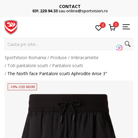
CONTACT
031.229.94.33
sau online@sportvision.ro
0
0
Cauta pe site...
SportVision Romania
Produse
Imbracaminte
Toti pantalonii scurti
Pantaloni scurti
The North face Pantaloni scurti Aphrodite Arise 3"
-10% COD MORE