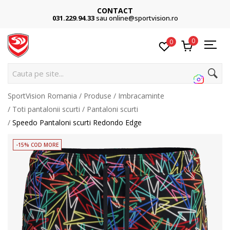
CONTACT
031.229.94.33
sau online@sportvision.ro
0
0
Cauta pe site...
SportVision Romania
Produse
Imbracaminte
Toti pantalonii scurti
Pantaloni scurti
Speedo Pantaloni scurti Redondo Edge
-15% COD MORE