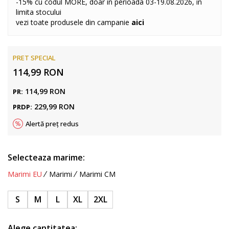
-15% cu codul MORE, doar in perioada 03-19.08.2026, in
limita stocului
vezi toate produsele din campanie
aici
PRET SPECIAL
114,99
RON
114,99
RON
PR:
229,99
RON
PRDP:
Alertă preț redus
Selecteaza marime:
Marimi EU
Marimi
Marimi CM
S
M
L
XL
2XL
Alege cantitatea: