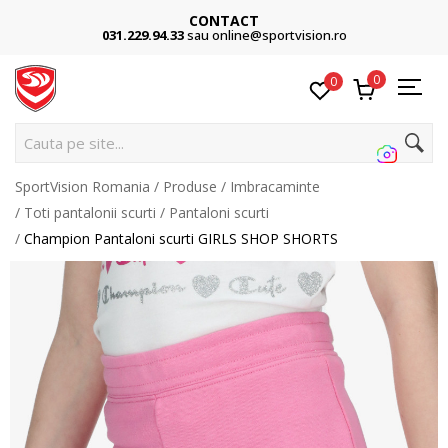
CONTACT
031.229.94.33
sau online@sportvision.ro
0
0
C
SportVision Romania
Produse
Imbracaminte
Toti pantalonii scurti
Pantaloni scurti
Champion Pantaloni scurti GIRLS SHOP SHORTS