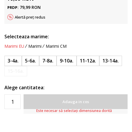
79,99
RON
PRDP:
Alertă preț redus
Selecteaza marime:
Marimi EU
Marimi
Marimi CM
3-4a.
5-6a.
7-8a.
9-10a.
11-12a.
13-14a.
15-16a.
Alege cantitatea:
Adauga in cos
Este necesar să selectați dimensiunea dorită