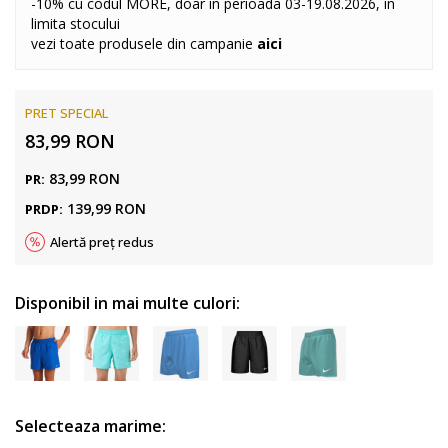
-10% cu codul MORE, doar in perioada 03-19.08.2026, in
limita stocului
vezi toate produsele din campanie
aici
PRET SPECIAL
83,99
RON
83,99
RON
PR:
139,99
RON
PRDP:
Alertă preț redus
Disponibil in mai multe culori:
Selecteaza marime: