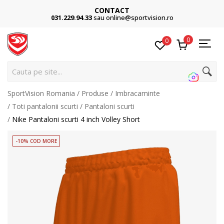
CONTACT
031.229.94.33
sau online@sportvision.ro
0
0
C
SportVision Romania
Produse
Imbracaminte
Toti pantalonii scurti
Pantaloni scurti
Nike Pantaloni scurti 4 inch Volley Short
-10% COD MORE