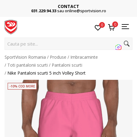
CONTACT
031.229.94.33
sau online@sportvision.ro
0
0
Cau
SportVision Romania
Produse
Imbracaminte
Toti pantalonii scurti
Pantaloni scurti
Nike Pantaloni scurti 5 inch Volley Short
-10% COD MORE