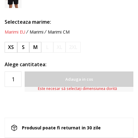
Selecteaza marime:
Marimi EU
Marimi
Marimi CM
XS
S
M
L
XL
2XL
Alege cantitatea:
Adauga in cos
Este necesar să selectați dimensiunea dorită
Produsul poate fi returnat in 30 zile