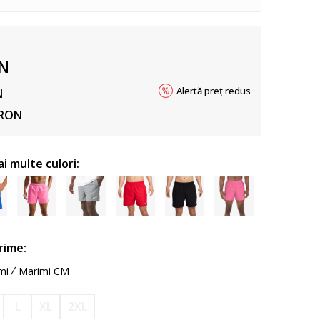
N
Alertă preț redus
N
RON
ai multe culori:
rime:
mi
Marimi CM
L
XL
2XL