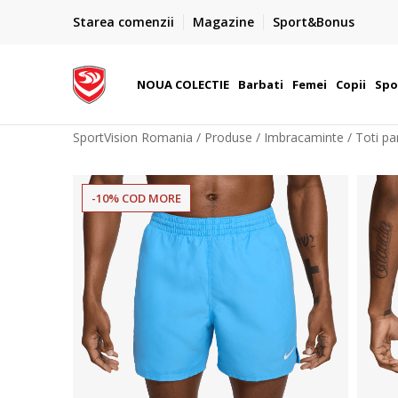
PLATA CU CARDUL
Starea comenzii
Magazine
Sport&Bonus
Plateste cu cardul in siguranta prin WSPay - Visa, Master
 Lei
Maestro
NOUA COLECTIE
Barbati
Femei
Copii
Spo
SportVision Romania
Produse
Imbracaminte
Toti pan
-10% COD MORE