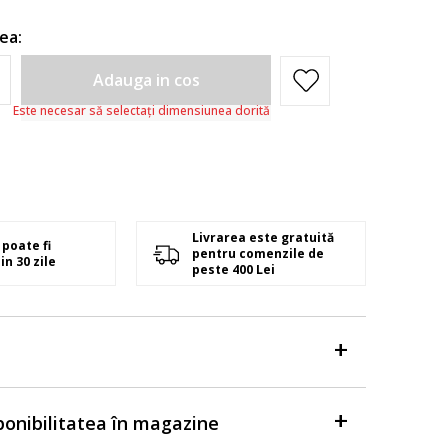
ea:
Adauga in cos
Este necesar să selectați dimensiunea dorită
Livrarea este gratuită
poate fi
pentru comenzile de
in 30 zile
peste 400 Lei
sponibilitatea în magazine