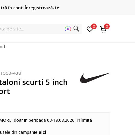
Cumpără acum, plateste mai târziu
ntră în cont
Înregistrează-te
3 rate fără dobândă fără card de credit cu Klarna
pen
0
0
uta
ort
SF560-438
aloni scurti 5 inch
ort
MORE, doar in perioada 03-19.08.2026, in limita
dusele din campanie
aici