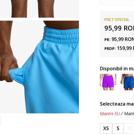
PRET SPECIAL
95,99
RO
95,99
RO
PR:
159,99
PRDP:
Disponibil in m
Selecteaza ma
Marimi EU
Mari
XS
S
M