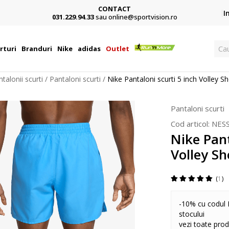
CONTACT
Card,
I
031.229.94.33
sau online@sportvision.ro
Ca
rturi
Branduri
Nike
adidas
Outlet
talonii scurti
Pantaloni scurti
Nike Pantaloni scurti 5 inch Volley Sh
Pantaloni scurti
Cod articol:
NES
Nike Pant
Volley Sh
1
-10% cu codul 
stocului
vezi toate pro