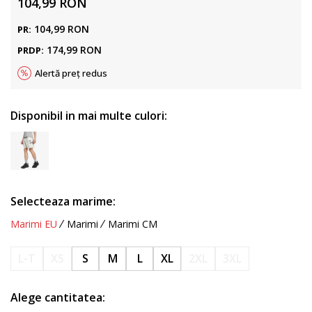
104,99
RON
104,99
RON
PR:
174,99
RON
PRDP:
Alertă preț redus
Disponibil in mai multe culori:
Selecteaza marime:
Marimi EU
Marimi
Marimi CM
L-T
XS
S
M
L
XL
2XL
3XL
Alege cantitatea: