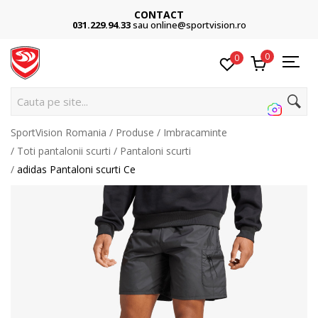
CONTACT
031.229.94.33
sau online@sportvision.ro
0
0
Cauta pe site...
SportVision Romania
Produse
Imbracaminte
Toti pantalonii scurti
Pantaloni scurti
adidas Pantaloni scurti Ce