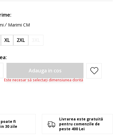
rime:
mi
Marimi CM
XL
2XL
3XL
ea:
Adauga in cos
Este necesar să selectați dimensiunea dorită
Livrarea este gratuită
poate fi
pentru comenzile de
in 30 zile
peste 400 Lei