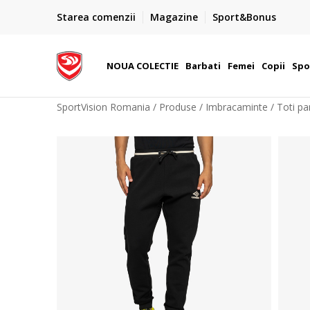
PLATA CU CARDUL
Starea comenzii
Magazine
Sport&Bonus
Plateste cu cardul in siguranta prin WSPay - Visa, Master
 Lei
Maestro
NOUA COLECTIE
Barbati
Femei
Copii
Spo
SportVision Romania
Produse
Imbracaminte
Toti pa