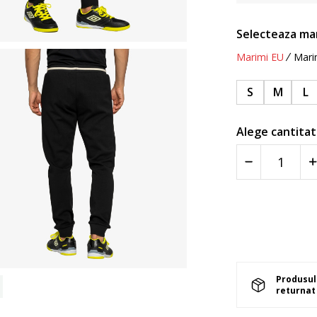
Selecteaza ma
Marimi EU
Mari
S
M
L
Alege cantitat
Produsul 
returnat 