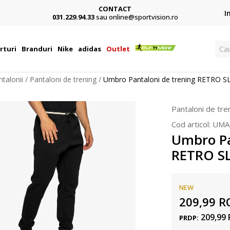
CONTACT
Card,
I
031.229.94.33
sau online@sportvision.ro
Ca
rturi
Branduri
Nike
adidas
Outlet
ntalonii
Pantaloni de trening
Umbro Pantaloni de trening RETRO 
Pantaloni de tre
Cod articol:
UMA
Umbro Pa
RETRO S
NEW
209,99
R
209,99
PRDP: