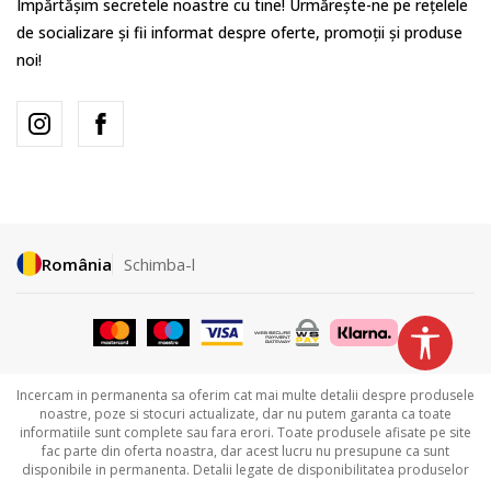
Împărtășim secretele noastre cu tine! Urmărește-ne pe rețelele
de socializare și fii informat despre oferte, promoții și produse
noi!
România
Schimba-l
Incercam in permanenta sa oferim cat mai multe detalii despre produsele
noastre, poze si stocuri actualizate, dar nu putem garanta ca toate
informatiile sunt complete sau fara erori. Toate produsele afisate pe site
fac parte din oferta noastra, dar acest lucru nu presupune ca sunt
disponibile in permanenta. Detalii legate de disponibilitatea produselor
puteti obtine contactandu-ne la
031.229.94.33 sau
031.606.00.35.