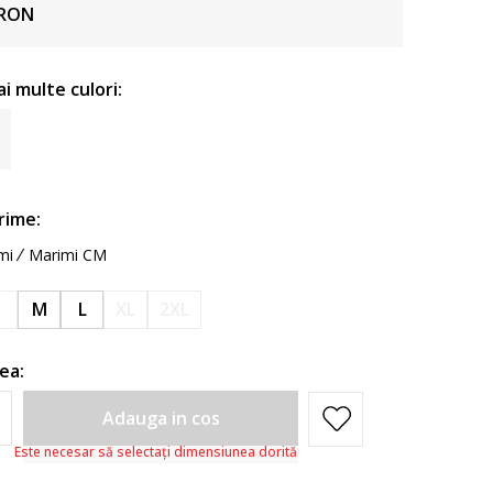
RON
ai multe culori:
rime:
mi
Marimi CM
S
M
L
XL
2XL
ea:
Adauga in cos
Este necesar să selectați dimensiunea dorită