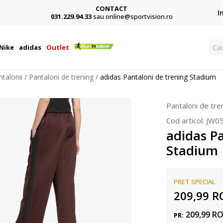
CONTACT
Card,
I
031.229.94.33
sau online@sportvision.ro
Ca
Nike
adidas
Outlet
ntalonii
Pantaloni de trening
adidas Pantaloni de trening Stadium
Pantaloni de tre
Cod articol:
JW0
adidas Pa
Stadium
PRET SPECIAL
209,99
R
209,99
R
PR: