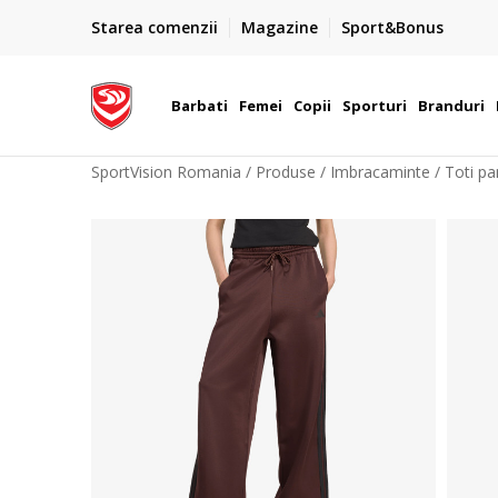
PLATA CU CARDUL
Starea comenzii
Magazine
Sport&Bonus
Plateste cu cardul in siguranta prin WSPay - Visa, Master
 Lei
Maestro
Barbati
Femei
Copii
Sporturi
Branduri
SportVision Romania
Produse
Imbracaminte
Toti pa