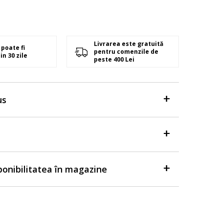
Livrarea este gratuită
poate fi
pentru comenzile de
in 30 zile
peste 400 Lei
us
sponibilitatea în magazine