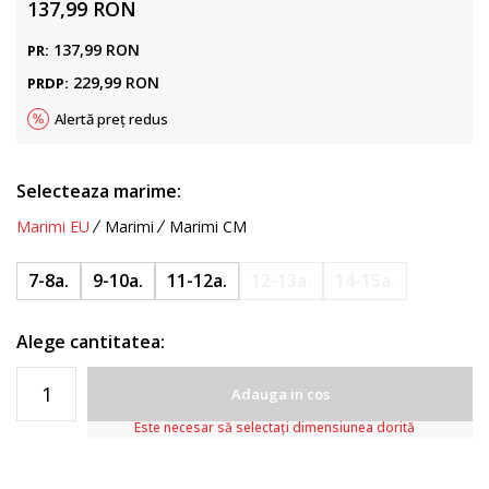
137,99
RON
137,99
RON
PR:
229,99
RON
PRDP:
Alertă preț redus
Selecteaza marime:
Marimi EU
Marimi
Marimi CM
7-8a.
9-10a.
11-12a.
12-13a.
14-15a.
Alege cantitatea:
Adauga in cos
Este necesar să selectați dimensiunea dorită