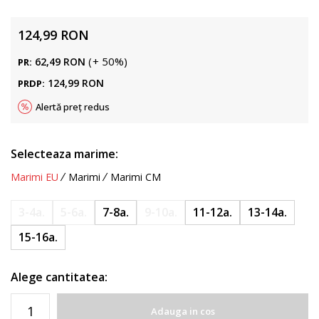
124,99
RON
(
+
50
%
)
62,49
RON
PR:
124,99
RON
PRDP:
Alertă preț redus
Selecteaza marime:
Marimi EU
Marimi
Marimi CM
3-4a.
5-6a.
7-8a.
9-10a.
11-12a.
13-14a.
15-16a.
Alege cantitatea:
Adauga in cos