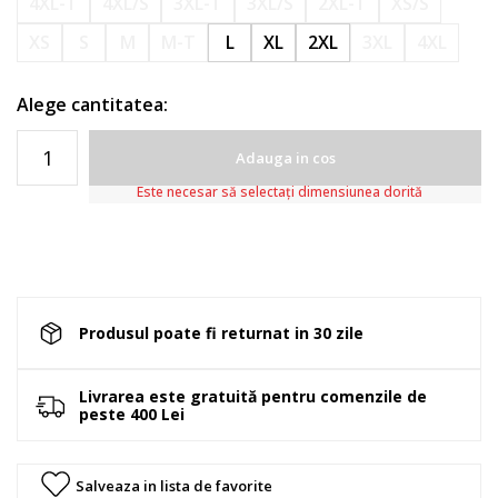
4XL-T
4XL/S
3XL-T
3XL/S
2XL-T
XS/S
XS
S
M
M-T
L
XL
2XL
3XL
4XL
Alege cantitatea:
Adauga in cos
Este necesar să selectați dimensiunea dorită
Produsul poate fi returnat in 30 zile
Livrarea este gratuită pentru comenzile de
peste 400 Lei
Salveaza in lista de favorite