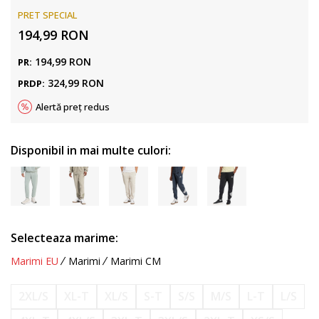
PRET SPECIAL
194,99
RON
194,99
RON
PR:
324,99
RON
PRDP:
Alertă preț redus
Disponibil in mai multe culori:
Selecteaza marime:
Marimi EU
Marimi
Marimi CM
2XL/S
XL-T
XL/S
S-T
S/S
M/S
L-T
L/S