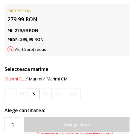
PRET SPECIAL
279,99
RON
279,99
RON
PR:
399,99
RON
PRDP:
Alertă preț redus
Selecteaza marime:
Marimi EU
Marimi
Marimi CM
L
M
S
XL
2XL
3XL
Alege cantitatea:
Adauga in cos
Este necesar să selectați dimensiunea dorită