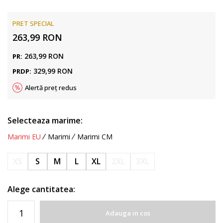
PRET SPECIAL
263,99
RON
263,99
RON
PR:
329,99
RON
PRDP:
Alertă preț redus
Selecteaza marime:
Marimi EU
Marimi
Marimi CM
XS
S
M
L
XL
2XL
3XL
Alege cantitatea:
Adauga in cos