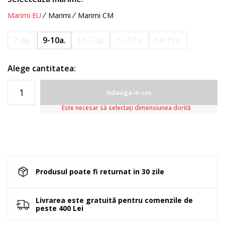
Marimi EU
Marimi
Marimi CM
7-8a.
9-10a.
11-12a.
12-13a.
14-15a.
Alege cantitatea:
Adauga in cos
Este necesar să selectați dimensiunea dorită
Produsul poate fi returnat in 30 zile
Livrarea este gratuită pentru comenzile de
peste 400 Lei