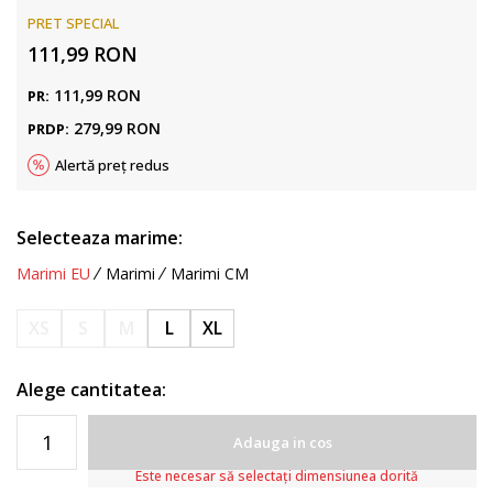
PRET SPECIAL
111,99
RON
111,99
RON
PR:
279,99
RON
PRDP:
Alertă preț redus
Selecteaza marime:
Marimi EU
Marimi
Marimi CM
XS
S
M
L
XL
Alege cantitatea:
Adauga in cos
Este necesar să selectați dimensiunea dorită