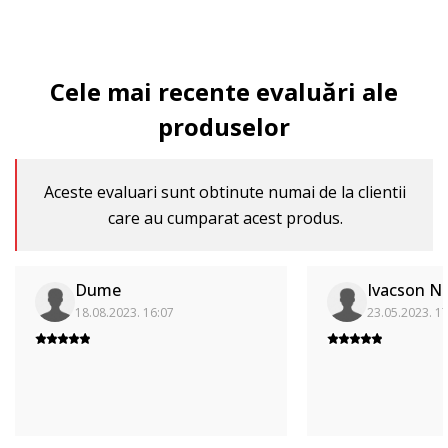
Cele mai recente evaluări ale
produselor
Aceste evaluari sunt obtinute numai de la clientii
care au cumparat acest produs.
Dume
Ivacson Na
18.08.2023. 16:07
23.05.2023. 1