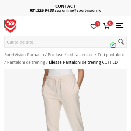
CONTACT
031.229.94.33
sau online@sportvision.ro
0
0
Cauta pe site...
SportVision Romania
Produse
Imbracaminte
Toti pantalonii
Pantaloni de trening
Ellesse Pantaloni de trening CUFFED