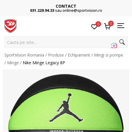
CONTACT
031.229.94.33
sau online@sportvision.ro
0
0
Cauta pe site...
SportVision Romania
Produse
Echipament
Mingi si pompe
Minge
Nike Minge Legacy 8P