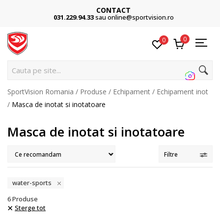
CONTACT
031.229.94.33
sau online@sportvision.ro
0
0
Cauta pe site...
SportVision Romania
Produse
Echipament
Echipament inot
Masca de inotat si inotatoare
Masca de inotat si inotatoare
Filtre
water-sports
6
Produse
Sterge tot