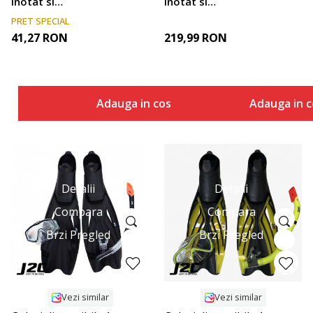
inotat si
inotat si
inotatoare
inotatoare
PRET SPECIAL
SET MASK AND
SET MASK,
41,27
RON
219,99
RON
SNORKEL
SNORKEL AND
FINS
Adauga in cos
Adauga in c
Detalii
Detalii
Compara
Compara
Brzi Pregled
Brzi Pregled
Vezi similar
Vezi similar