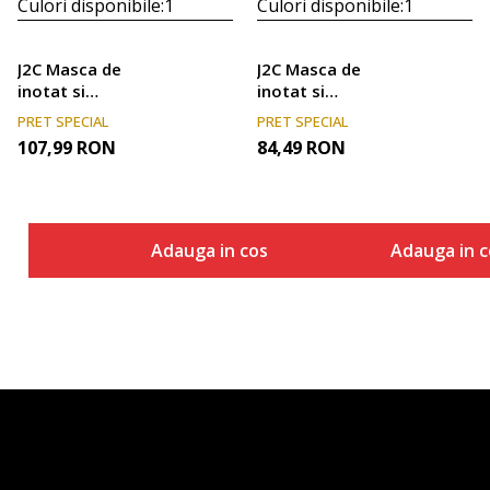
Culori disponibile:
1
Culori disponibile:
1
J2C Masca de
J2C Masca de
inotat si
inotat si
inotatoare
inotatoare
PRET SPECIAL
PRET SPECIAL
SET MASK,
SET MASK,
107,99
RON
84,49
RON
SNORKEL AND
SNORKEL AND
FINS
FINS
Adauga in cos
Adauga in c