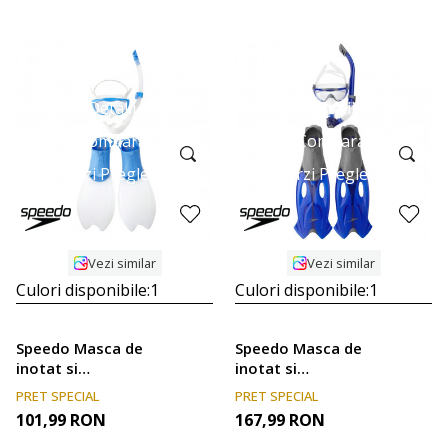
Detalii
Detalii
Compara
Compara
Brzi Pregled
Brzi Pregled
Vezi similar
Vezi similar
Culori disponibile:
1
Culori disponibile:
1
Speedo Masca de
Speedo Masca de
inotat si
inotat si
inotatoare GLIDE
inotatoare GLIDE
PRET SPECIAL
PRET SPECIAL
JUNIOR SCUBA
MASK, SNORKEL
101,99
RON
167,99
RON
SET
& FIN SET