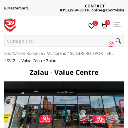
CONTACT
,
031.229.94.33
sau online@sportvision.ro
0
0
Cauta pe site...
SportVision Romania
Multibrand
SC BDS RO SPORT SRL
SV-ZL - Value Centre Zalau
Zalau - Value Centre