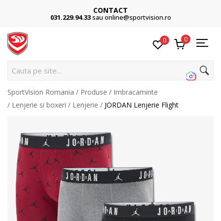
CONTACT
031.229.94.33
sau online@sportvision.ro
0
0
Cauta pe site...
SportVision Romania
Produse
Imbracaminte
Lenjerie si boxeri
Lenjerie
JORDAN Lenjerie Flight