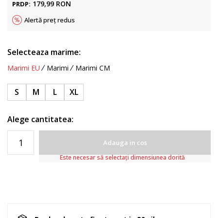
179,99
RON
PRDP:
Alertă preț redus
Selecteaza marime:
Marimi EU
Marimi
Marimi CM
S
M
L
XL
Alege cantitatea:
Adauga in cos
Este necesar să selectați dimensiunea dorită